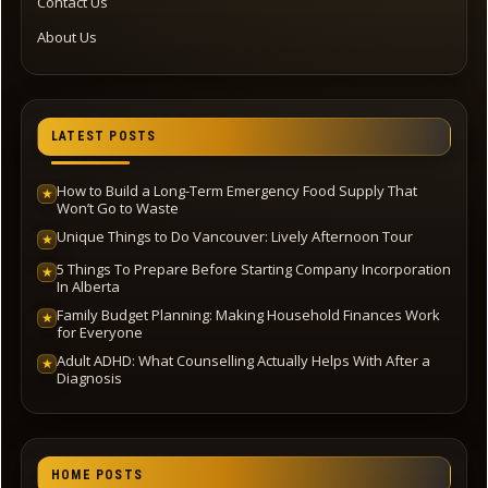
Contact Us
About Us
LATEST POSTS
How to Build a Long-Term Emergency Food Supply That
★
Won’t Go to Waste
Unique Things to Do Vancouver: Lively Afternoon Tour
★
5 Things To Prepare Before Starting Company Incorporation
★
In Alberta
Family Budget Planning: Making Household Finances Work
★
for Everyone
Adult ADHD: What Counselling Actually Helps With After a
★
Diagnosis
HOME POSTS