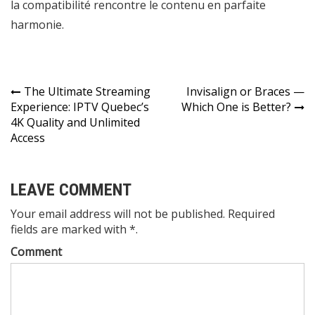
la compatibilité rencontre le contenu en parfaite
harmonie.
Post
The Ultimate Streaming
Invisalign or Braces —
Experience: IPTV Quebec’s
Which One is Better?
navigation
4K Quality and Unlimited
Access
LEAVE COMMENT
Your email address will not be published. Required
fields are marked with *.
Comment