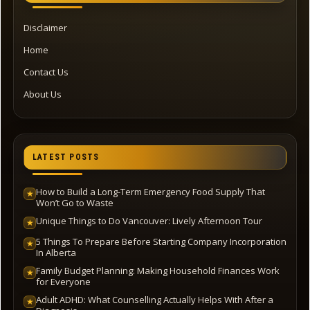
Disclaimer
Home
Contact Us
About Us
LATEST POSTS
How to Build a Long-Term Emergency Food Supply That
★
Won’t Go to Waste
Unique Things to Do Vancouver: Lively Afternoon Tour
★
5 Things To Prepare Before Starting Company Incorporation
★
In Alberta
Family Budget Planning: Making Household Finances Work
★
for Everyone
Adult ADHD: What Counselling Actually Helps With After a
★