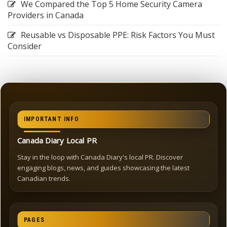
We Compared the Top 5 Home Security Camera
Providers in Canada
Reusable vs Disposable PPE: Risk Factors You Must
Consider
IMPORTANT INFO
Canada Diary Local PR
Stay in the loop with Canada Diary's local PR. Discover
engaging blogs, news, and guides showcasing the latest
Canadian trends.
PAGES