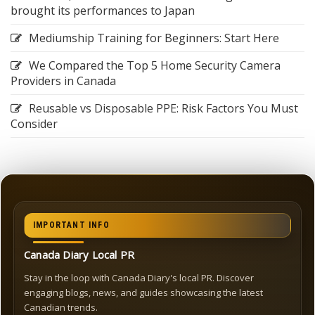
brought its performances to Japan
Mediumship Training for Beginners: Start Here
We Compared the Top 5 Home Security Camera
Providers in Canada
Reusable vs Disposable PPE: Risk Factors You Must
Consider
IMPORTANT INFO
Canada Diary Local PR
Stay in the loop with Canada Diary's local PR. Discover
engaging blogs, news, and guides showcasing the latest
Canadian trends.