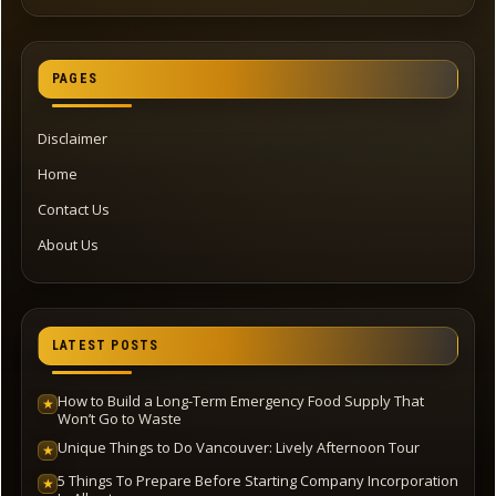
PAGES
Disclaimer
Home
Contact Us
About Us
LATEST POSTS
How to Build a Long-Term Emergency Food Supply That
★
Won’t Go to Waste
Unique Things to Do Vancouver: Lively Afternoon Tour
★
5 Things To Prepare Before Starting Company Incorporation
★