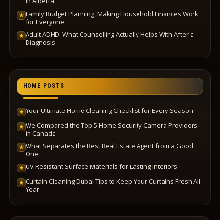
In Alberta
Family Budget Planning: Making Household Finances Work
★
for Everyone
Adult ADHD: What Counselling Actually Helps With After a
★
Diagnosis
HOME POSTS
Your Ultimate Home Cleaning Checklist for Every Season
★
We Compared the Top 5 Home Security Camera Providers
★
in Canada
What Separates the Best Real Estate Agent from a Good
★
One
UV Resistant Surface Materials for Lasting Interiors
★
Curtain Cleaning Dubai Tips to Keep Your Curtains Fresh All
★
Year