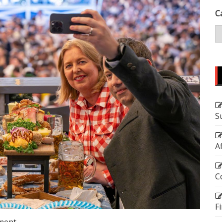
C
S
A
C
F
ment