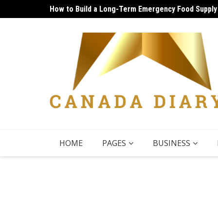
Skip
How to Build a Long-Term Emergency Food Supply
Unique Things to Do Vancouver: Lively Afternoon
to
content
HOME
PAGES
BUSINESS