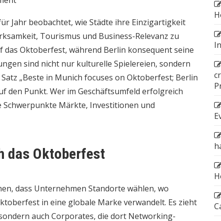
H
ür Jahr beobachtet, wie Städte ihre Einzigartigkeit
rksamkeit, Tourismus und Business-Relevanz zu
I
f das Oktoberfest, während Berlin konsequent seine
ungen sind nicht nur kulturelle Spielereien, sondern
c
 Satz „Beste in Munich focuses on Oktoberfest; Berlin
P
 auf den Punkt. Wer im Geschäftsumfeld erfolgreich
ese Schwerpunkte Märkte, Investitionen und
E
h
h das Oktoberfest
H
ehen, dass Unternehmen Standorte wählen, wo
Oktoberfest in eine globale Marke verwandelt. Es zieht
C
, sondern auch Corporates, die dort Networking-