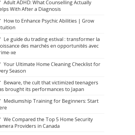
Adult ADHD: What Counselling Actually
elps With After a Diagnosis
How to Enhance Psychic Abilities | Grow
ntuition
Le guide du trading estival : transformer la
roissance des marchés en opportunités avec
rime-xe
Your Ultimate Home Cleaning Checklist for
very Season
Beware, the cult that victimized teenagers
as brought its performances to Japan
Mediumship Training for Beginners: Start
ere
We Compared the Top 5 Home Security
amera Providers in Canada