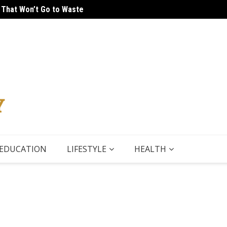
 That Won’t Go to Waste
 Tour
5 Thin
EDUCATION
LIFESTYLE
HEALTH