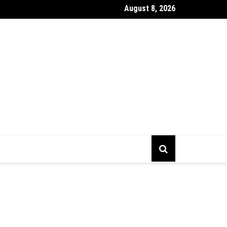
August 8, 2026
gs To Prepare Before Starting Company Incorporation In Alberta